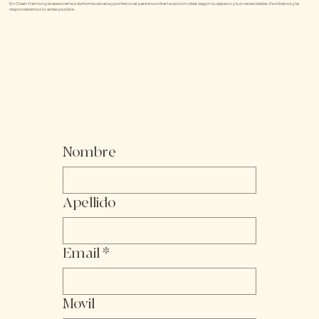
En Clean Harmony te asesoramos de forma cercana y profesional para encontrar la opción ideal según tu espacio y tus necesidades. Escríbenos y te
responderemos lo antes posible.
Nombre
Apellido
Email
*
Movil