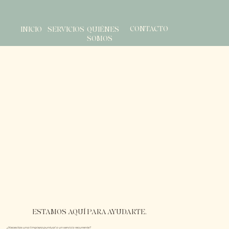
CONTACTO
INICIO
SERVICIOS
QUIÉNES
SOMOS
ESTAMOS AQUÍ PARA AYUDARTE.
¿Necesitas una limpieza puntual o un servicio recurrente?