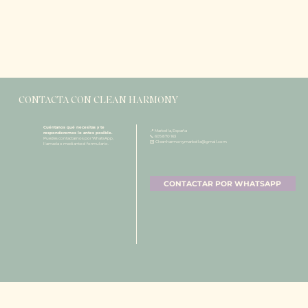
CONTACTA CON CLEAN HARMONY
Cuéntanos qué necesitas y te
📍 Marbella, España
responderemos lo antes posible.
📞 605 870 163
Puedes contactarnos por WhatsApp,
✉️
Cleanharmonymarbella@gmail.com
llamada o mediante el formulario.
CONTACTAR POR WHATSAPP
Follow us on Instagram